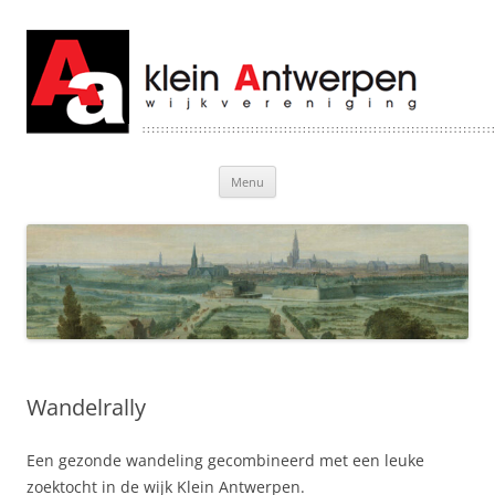
Klein Antwerpen
Welkom bij Klein Antwerpen
Ga
Menu
naar
de
inhoud
Wandelrally
Een gezonde wandeling gecombineerd met een leuke
zoektocht in de wijk Klein Antwerpen.