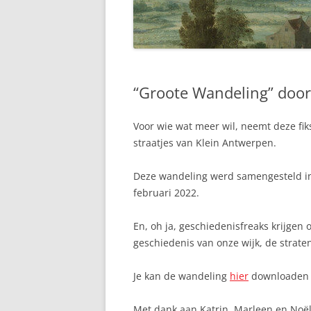
“NIEUWS” UIT 2011 EN VROEGER
“NIEUWS” UIT 2012
“NIEUWS” UIT 2013
“Groote Wandeling” door
“NIEUWS” UIT 2014
“NIEUWS” UIT 2015
Voor wie wat meer wil, neemt deze fik
straatjes van Klein Antwerpen.
“NIEUWS” UIT 2016
“NIEUWS” UIT 2019
Deze wandeling werd samengesteld in 
februari 2022.
“NIEUWS” UIT 2020
En, oh ja, geschiedenisfreaks krijgen 
“NIEUWS” UIT 2021
geschiedenis van onze wijk, de strat
Je kan de wandeling
hier
downloaden (
Met dank aan Katrin, Marleen en Noël