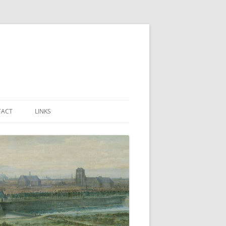
TACT
LINKS
R
URE