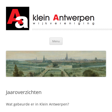
Klein Antwerpen
Welkom bij Klein Antwerpen
Ga
Menu
naar
de
inhoud
Jaaroverzichten
Wat gebeurde er in Klein Antwerpen?