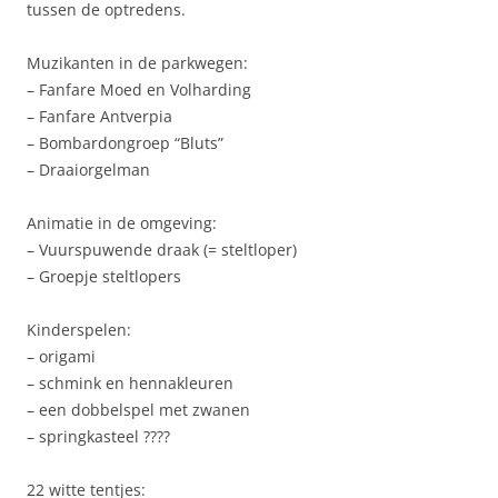
tussen de optredens.
Muzikanten in de parkwegen:
– Fanfare Moed en Volharding
– Fanfare Antverpia
– Bombardongroep “Bluts”
– Draaiorgelman
Animatie in de omgeving:
– Vuurspuwende draak (= steltloper)
– Groepje steltlopers
Kinderspelen:
– origami
– schmink en hennakleuren
– een dobbelspel met zwanen
– springkasteel ????
22 witte tentjes: