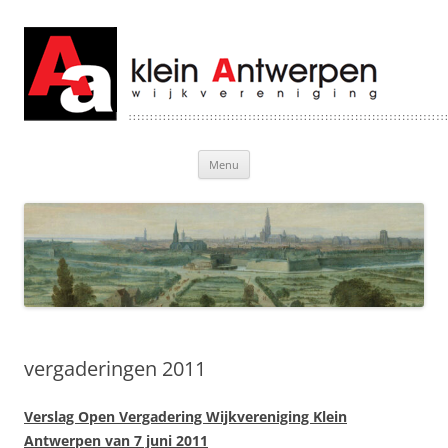
Klein Antwerpen
Welkom bij Klein Antwerpen
Ga
Menu
naar
de
inhoud
vergaderingen 2011
Verslag Open Vergadering Wijkvereniging Klein
Antwerpen van 7 juni 2011