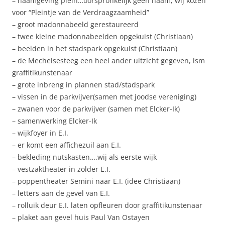
– naamgeving plein…oorspronkelijk geen naam, wij kozen
voor “Pleintje van de Verdraagzaamheid”
– groot madonnabeeld gerestaureerd
– twee kleine madonnabeelden opgekuist (Christiaan)
– beelden in het stadspark opgekuist (Christiaan)
– de Mechelsesteeg een heel ander uitzicht gegeven, ism
graffitikunstenaar
– grote inbreng in plannen stad/stadspark
– vissen in de parkvijver(samen met joodse vereniging)
– zwanen voor de parkvijver (samen met Elcker-Ik)
– samenwerking Elcker-Ik
– wijkfoyer in E.I.
– er komt een affichezuil aan E.I.
– bekleding nutskasten….wij als eerste wijk
– vestzaktheater in zolder E.I.
– poppentheater Semini naar E.I. (idee Christiaan)
– letters aan de gevel van E.I.
– rolluik deur E.I. laten opfleuren door graffitikunstenaar
– plaket aan gevel huis Paul Van Ostayen