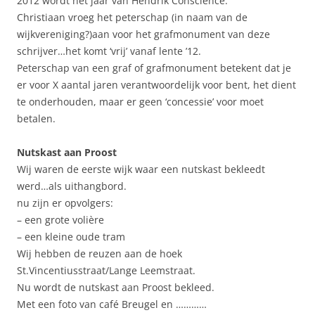
2012 wordt het jaar van Hendrik Conscience.
Christiaan vroeg het peterschap (in naam van de
wijkvereniging?)aan voor het grafmonument van deze
schrijver…het komt ‘vrij’ vanaf lente ’12.
Peterschap van een graf of grafmonument betekent dat je
er voor X aantal jaren verantwoordelijk voor bent, het dient
te onderhouden, maar er geen ‘concessie’ voor moet
betalen.
Nutskast aan Proost
Wij waren de eerste wijk waar een nutskast bekleedt
werd…als uithangbord.
nu zijn er opvolgers:
– een grote volière
– een kleine oude tram
Wij hebben de reuzen aan de hoek
St.Vincentiusstraat/Lange Leemstraat.
Nu wordt de nutskast aan Proost bekleed.
Met een foto van café Breugel en …………