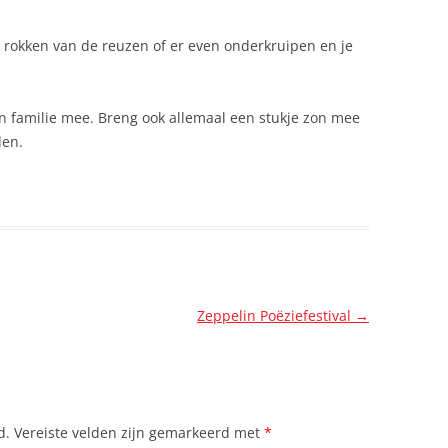
URBINO
IN MEMORIAM PAUL FANTIN
e rokken van de reuzen of er even onderkruipen en je
WANNES VAN DE VELDE
DE REUZEN VAN KLEIN-
n familie mee. Breng ook allemaal een stukje zon mee
ANTWERPEN
den.
Zeppelin Poëziefestival
→
d.
Vereiste velden zijn gemarkeerd met
*