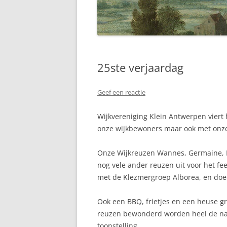
“NIEUWS” UIT 2011 EN VROEGER
“NIEUWS” UIT 2012
“NIEUWS” UIT 2013
25ste verjaardag
“NIEUWS” UIT 2014
“NIEUWS” UIT 2015
Geef een reactie
“NIEUWS” UIT 2016
Wijkvereniging Klein Antwerpen viert 
“NIEUWS” UIT 2019
onze wijkbewoners maar ook met onz
“NIEUWS” UIT 2020
Onze Wijkreuzen Wannes, Germaine, 
nog vele ander reuzen uit voor het fe
“NIEUWS” UIT 2021
met de Klezmergroep Alborea, en doe
Ook een BBQ, frietjes en een heuse g
reuzen bewonderd worden heel de na
toonstelling.