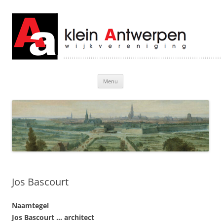
Klein Antwerpen
Welkom bij Klein Antwerpen
Ga
Menu
naar
de
inhoud
Jos Bascourt
Naamtegel
Jos Bascourt … architect