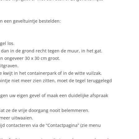
URBINO
IN MEMORIAM PAUL FANTIN
WANNES VAN DE VELDE
en een geveltuintje bestelden:
DE REUZEN VAN KLEIN-
ANTWERPEN
el los.
 dan in de grond recht tegen de muur, in het gat.
an ongeveer 30 x 30 cm groot.
itgraven.
kwijt in het containerpark of in de witte vuilzak.
uintje niet meer zien zitten, moet de tegel teruggelegd
egen uw eigen gevel of maak een duidelijke afspraak
dat ze de vrije doorgang nooit belemmeren.
meer uitwaaien.
tijd contacteren via de “Contactpagina” (zie menu