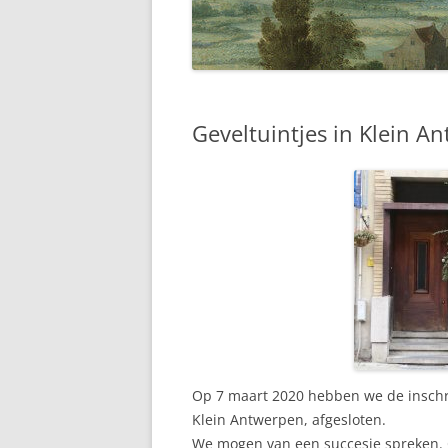
“NIEUWS” UIT 2011 EN VROEGER
“NIEUWS” UIT 2012
“NIEUWS” UIT 2013
Geveltuintjes in Klein A
“NIEUWS” UIT 2014
“NIEUWS” UIT 2015
“NIEUWS” UIT 2016
“NIEUWS” UIT 2019
“NIEUWS” UIT 2020
“NIEUWS” UIT 2021
Op 7 maart 2020 hebben we de inschri
Klein Antwerpen, afgesloten.
We mogen van een succesje spreken. O